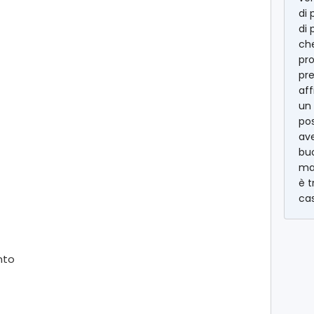
di 
di 
che
pro
pr
aff
un
pos
av
buo
mas
è t
cas
nto