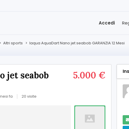
Accedi
Reg
>
Altri sports
>
Iaqua AquaDart Nano jet seabob GARANZIA 12 Mesi
In
 jet seabob
5.000 €
mesi fa
20 visite