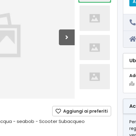
A
Ub
Ade
Ac
Aggiungi ai preferiti
'acqua - seabob - Scooter Subacqueo
Per
reg
ven