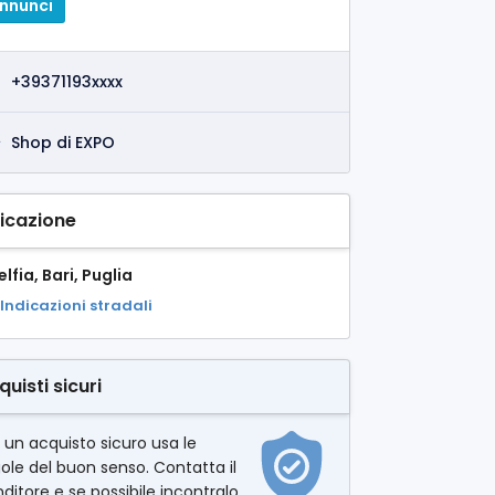
nnunci
+39371193xxxx
Shop di EXPO
icazione
lfia, Bari, Puglia
Indicazioni stradali
quisti sicuri
 un acquisto sicuro usa le
ole del buon senso. Contatta il
ditore e se possibile incontralo