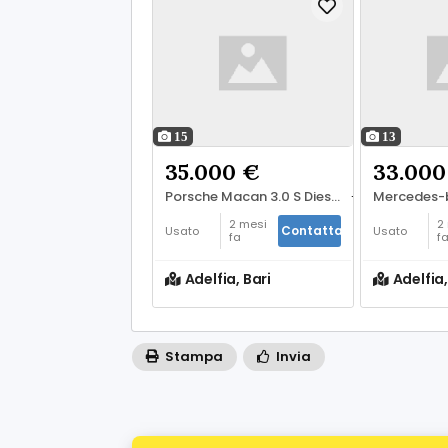
15
13
35.000 €
33.000
Porsche Macan 3.0 S Diesel
-
Pubblicato 2 m
2 mesi
2
Contatta
Usato
Usato
fa
f
Adelfia, Bari
Adelfia,
Stampa
Invia