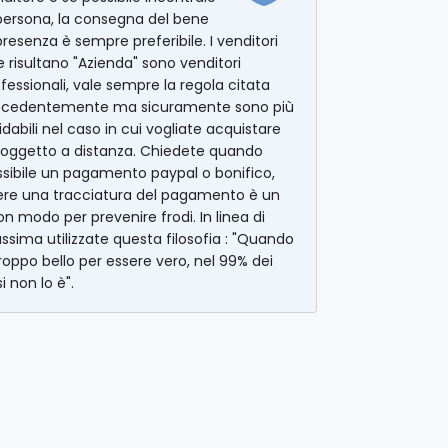
persona, la consegna del bene
presenza è sempre preferibile. I venditori
 risultano "Azienda" sono venditori
fessionali, vale sempre la regola citata
ecedentemente ma sicuramente sono più
idabili nel caso in cui vogliate acquistare
 oggetto a distanza. Chiedete quando
sibile un pagamento paypal o bonifico,
ere una tracciatura del pagamento è un
n modo per prevenire frodi. In linea di
sima utilizzate questa filosofia : "Quando
roppo bello per essere vero, nel 99% dei
i non lo è".