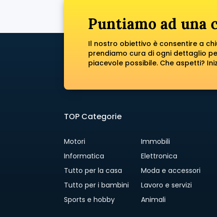
Puntiamo ad una c
Il nostro obiettivo è consentire a ch
prendiamo cura di ogni dettaglio pe
piacevole possibile. Che aspetti? Ini
TOP Categorie
Motori
Immobili
Informatica
Elettronica
Tutto per la casa
Moda e accessori
Tutto per i bambini
Lavoro e servizi
Sports e hobby
Animali