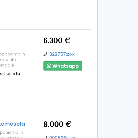
6.300 €
328757xxxx
roponiamo in
etamente
inciale
Whatsapp
o 2 anni fa
8.000 €
ntemesola
oponiamo in
099566xxxx
 su via per