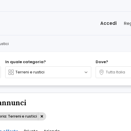
Accedi
Reg
ustici
In quale categoria?
Dove?
annunci
ia: Terreni e rustici