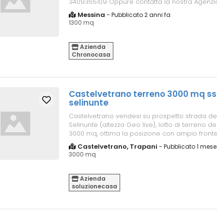
3409365109 Oppure contatta la nostra Agenzi
and quot;Chronocasa ...
Messina
-
Pubblicato 2 anni fa
1300 mq
Azienda
Chronocasa
Castelvetrano terreno 3000 mq ss 1
selinunte
Castelvetrano vendesi su prospetto strada dell
Selinunte (altezza Geo live), lotto di terreno de
3000 mq, ottima la posizione con ampio fronte
pochi minuti da...
Castelvetrano, Trapani
-
Pubblicato 1 mese
3000 mq
Azienda
soluzionecasa