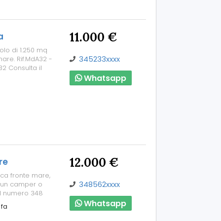
11.000 €
a
olo di 1.250 mq
345233xxxx
nare. Rif.MdA32 -
2 Consulta il
Whatsapp
12.000 €
re
rca fronte mare,
348562xxxx
e un camper o
 il numero 348
Whatsapp
 fa