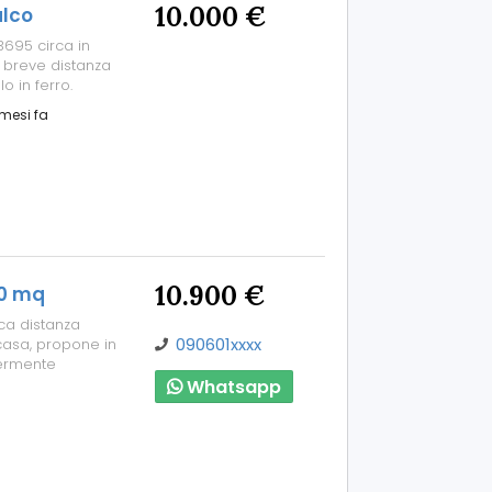
10.000 €
alco
3695 circa in
 a breve distanza
o in ferro.
mesi fa
10.900 €
00 mq
ca distanza
090601xxxx
casa, propone in
germente
Whatsapp