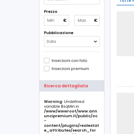
Tutte l
Prezzo
€
€
Pubblicazione
Data
Inserzioni con foto
Inserzioni premium
Ricerca dettagliata
Warning
: Undefined
variable $sqMin in
/www/wwwroot/www.ann
uncipremium.it/public/oc
-
content/plugins/realestat
e_attributes/search_for