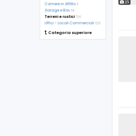
25
Camere in Affitto
5
Garage e Box
64
Terreni e rustici
734
Uffici - Locali Commerciali
1215
Categoria superiore