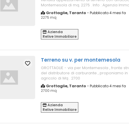
Montemesola di mq. 2275 . Info : Agenzia Immob
Via Madonna di Pompei 11/C ...
Grottaglie, Taranto
-
Pubblicato 4 mesi fa
2275 mq
Azienda
Relive Immobiliare
Terreno su v. per montemesola
GROTTAGLIE - via per Montemesola , fronte str
del distributore di carburante , proponiamo in
agricolo di Mq . 2700
Grottaglie, Taranto
-
Pubblicato 4 mesi fa
2700 mq
Azienda
Relive Immobiliare