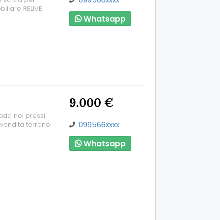
iliare RELIVE
Whatsapp
9.000 €
ada nei pressi
099566xxxx
 vendita terreno
Whatsapp