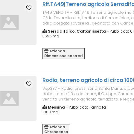
Rif.TA49|Terreno agricolo Serradif
TA49 VENDITA - Riff.TA49 Terreno agricolo mq 
C/da Favarella alta, territorio di Serradifalco,
dalla borgata Favarella . Recintato con Cancell
Presente vasca d...
Serradifalco, Caltanissetta
-
Pubblicato 6 
3695 mq
Azienda
Dimensione casa srl
Rodia, terreno agricolo di circa 10
Vsp337 - Rodia, pressi zona Santa Maria, a po
dalla statale 113 e dal mare, il Gruppo Chrono
vendita un terreno agricolo, terrazzato e leg
scosceso, di circa 1000 mq...
Messina
-
Pubblicato 1 anno fa
1000 mq
Azienda
Chronocasa