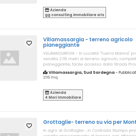
Azienda
gg consulting immobiliare srls
Villamassargia - terreno agricolo
pianeggiante
VILLAMASSARGIA - In Località "Tuerra Manna" p
vendita 2.115 metri di terreno agricolo, compl
pianeggiante, facile accesso dalla Strada Prov
Villamassargia / Domusnovas, otti...
Villamassargia, Sud Sardegna
-
Pubblicat
2115 mq
Azienda
4 Mori Immobiliare
Grottaglie- terreno su via per Mo
In agro di Grottaglie-, in Contrada Stumpo pr
vendita appezzamento di terreno con affaccio