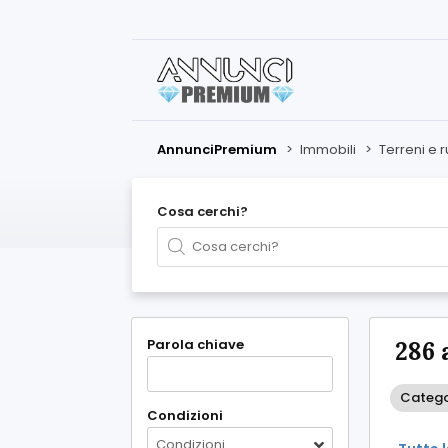
AnnunciPremium
>
Immobili
>
Terreni e r
Cosa cerchi?
Parola chiave
286 
Categor
Condizioni
Condizioni