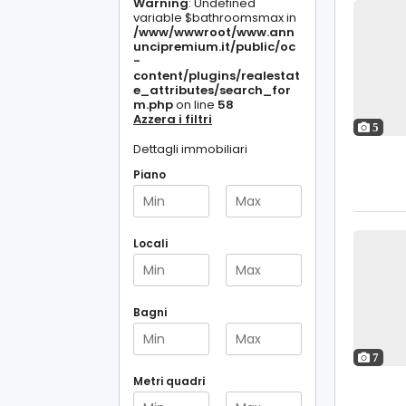
Warning
: Undefined
variable $bathroomsmax in
/www/wwwroot/www.ann
uncipremium.it/public/oc
-
content/plugins/realestat
e_attributes/search_for
m.php
on line
58
Azzera i filtri
5
Dettagli immobiliari
Piano
Locali
Bagni
7
Metri quadri