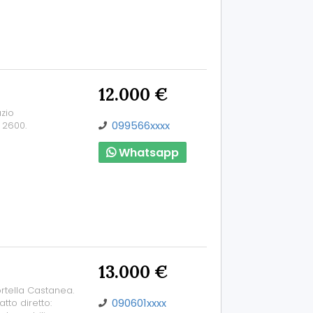
12.000 €
azio
099566xxxx
 2600.
Whatsapp
13.000 €
rtella Castanea.
090601xxxx
tto diretto: