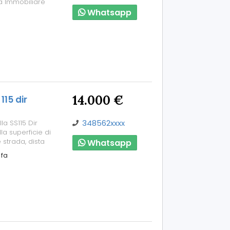
a Immobiliare
Whatsapp
14.000 €
15 dir
348562xxxx
a SS115 Dir
lla superficie di
 strada, dista
Whatsapp
 fa