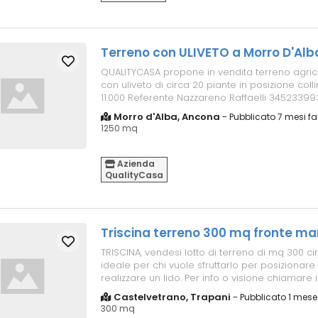
Terreno con ULIVETO a Morro D'Alb
QUALITYCASA propone in vendita terreno agric
con uliveto di circa 20 piante in posizione colli
11.000 Referente Nazzareno Raffaelli 345233993
nostro sito, ...
Morro d'Alba, Ancona
-
Pubblicato 7 mesi fa
1250 mq
Azienda
QualityCasa
Triscina terreno 300 mq fronte ma
TRISCINA, vendesi lotto di terreno di mq 300 ci
ideale per chi vuole sfruttarlo per posizionar
realizzare un lido. Per info o visione chiamare
5620082, grazi...
Castelvetrano, Trapani
-
Pubblicato 1 mese
300 mq