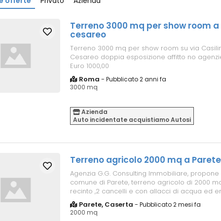
e offerte
Privato
Azienda
Terreno 3000 mq per show room a
cesareo
Terreno 3000 mq per show room su via Casili
Cesareo doppia esposizione affitto no agenz
Euro 1000,00
Roma
-
Pubblicato 2 anni fa
3000 mq
Azienda
Auto incidentate acquistiamo Autosi
Terreno agricolo 2000 mq a Parete
Agenzia G.G. Consulting Immobiliare, propone in
comune di Parete, terreno agricolo di 2000 m
recinto ,2 cancelli e con allacci di acqua ed en
Prezzo di fitto ...
Parete, Caserta
-
Pubblicato 2 mesi fa
2000 mq