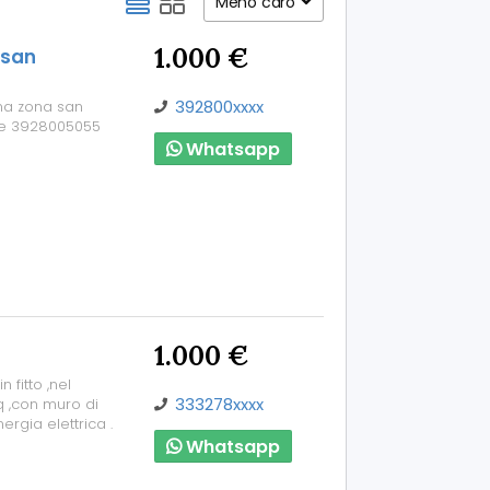
Meno caro
1.000 €
 san
392800xxxx
na zona san
ie 3928005055
Whatsapp
1.000 €
 fitto ,nel
333278xxxx
q ,con muro di
ergia elettrica .
Whatsapp